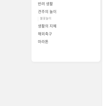
반려 생활
견주의 놀이
불꽃놀이
생활의 지혜
해외축구
마라톤