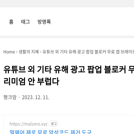
홈
태그
방명록
Home
생활의 지혜
유튜브 외 기타 유해 광고 팝업 블로커 무료 앱 브래이
유튜브 외 기타 유해 광고 팝업 블로커 
리미엄 안 부럽다
행크맘
2023. 12. 11.
https://malzero.xyz
광고
멀웨어 제로 무료 악성코드 제거 도구