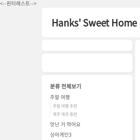
본문 바로가기
<--핀터레스트-->
Hanks' Sweet Home
분류 전체보기
주말 여행
주말 여행 추천
제주 애견 동반
맛난 거 먹어요
싱어게인3