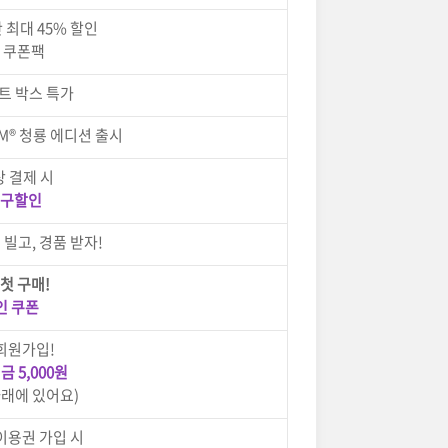
 최대 45% 할인
 쿠폰팩
트 박스 특가
M® 청룡 에디션 출시
상 결제 시
청구할인
빌고, 경품 받자!
첫 구매!
인 쿠폰
회원가입!
 5,000원
아래에 있어요)
이용권 가입 시