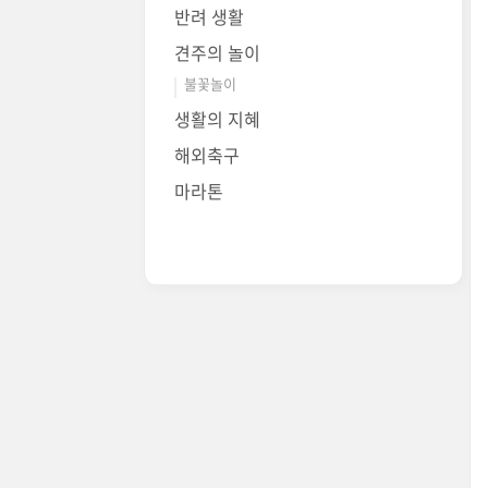
반려 생활
견주의 놀이
불꽃놀이
생활의 지혜
해외축구
마라톤