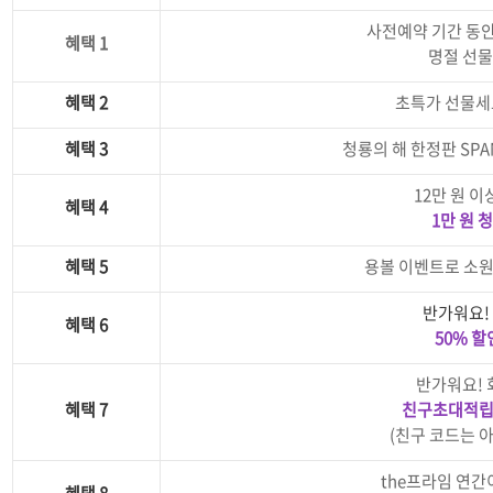
사전예약 기간 동안
혜택 1
명절 선물
혜택
2
초특가 선물세
혜택
3
청룡의 해 한정판 SPA
12만 원 이
혜택
4
1만 원 
혜택
5
용볼 이벤트로 소원 
반가워요!
혜택
6
50% 할
반가워요! 
혜택
7
친구초대적립금
(친구 코드는 
the프라임 연간