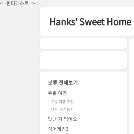
본문 바로가기
<--핀터레스트-->
Hanks' Sweet Home
분류 전체보기
주말 여행
주말 여행 추천
제주 애견 동반
맛난 거 먹어요
싱어게인3