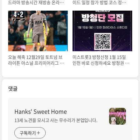
드라마 방송시간 재방송 온라인
이드 일정 참가 방법 코스 정보
실시간 원작웹툰 결말 몇부작
및 참가비 홈페이지
오늘 해축 12월29일 토트넘 브
미스트롯3 방청신청 1월 15일
라이튼 아스널 프리미어리그 순
인천 바로 신청하세요 방청권 당
위 경기 결과 하이라이트 보기
첨 통보 1인 2매
댓글
Hanks' Sweet Home
13세 노견을 모시고 사는 무수리가 본업입니다.
구독하기