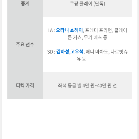
중계
쿠팡 플레이 (단독)
LA :
오타니 쇼헤이
, 프레디 프리먼, 클레이
튼 커쇼, 무키 베츠 등
주요 선수
SD :
김하성
,
고우석
, 매니 마차도, 다르빗슈
유 등
티켁 가격
좌석 등급 별 4만 원~40만 원 선