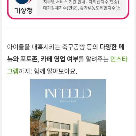
지수별 서비스 기간 안내 - 자외선지수(연중),
대기정체지수(연중), 꽃가루농도위험지수(소
나무 참나무, 4월~6월 / 잡초류, 8월~10월)는
서비스 기간에 따라 제공됩니다. * 생활기상정
보에서 제공하
아이들을 매혹시키는 축구공빵 등의
다양한 메
뉴와 포토존
,
카페 영업 여부
를 알려주는
인스타
그램
까지! 함께 알아보아요.