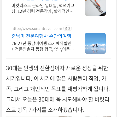
년째 예비작가의 멘토
버킷리스트 온라인 일대일, 책쓰기코
칭, 12년 경력 전문작가, 합리적인 코
칭비용
http://www.sonantravel.com/
광고
중남미 전문여행사 손안의여행
26-27년 중남미여행 조기예약할인
+ 전문인솔자 동행 항공,숙박,이동,
필수투어27가지! 거의 모든 것이 포
함된 남미여행!
30대는 인생의 전환점이자 새로운 성장을 위한
시기입니다. 이 시기에 많은 사람들이 직업, 가
족, 그리고 개인적인 목표를 재평가하게 됩니다.
그래서 오늘은 30대에 꼭 시도해봐야 할 버킷리
스트 항목 7가지를 소개하겠습니다.