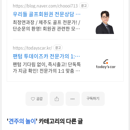
https://blog.naver.com/choooi713
광고
우리들 골프회원권 전문상담 시
세, 매물정보, 전문상담
최정연과장 / 제주도 골프 전문가! /
단순문의 환영! 회원권 관련한 모든
것~~ 저한테 물어보세요 !
https://todayscar.kr/
광고
팬텀 투데이즈카 전문가의 1:1
맞춤 컨설팅
팬텀 기다림 없이, 즉시출고! 단독특
가 지금 확인! 전문가의 1:1 맞춤 컨
설팅으로 합리적으로 장기렌트/리스
를 이용해 보세요!
구독하기
공감
'
견주의 놀이
' 카테고리의 다른 글