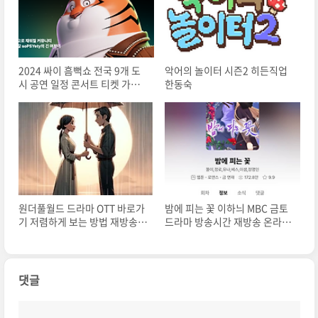
2024 싸이 흠뻑쇼 전국 9개 도
악어의 놀이터 시즌2 히든직업
시 공연 일정 콘서트 티켓 가격
한동숙
끝나는 시각
원더풀월드 드라마 OTT 바로가
밤에 피는 꽃 이하늬 MBC 금토
기 저렴하게 보는 방법 재방송
드라마 방송시간 재방송 온라인
권선율 은수현
실시간 원작웹툰 결말 몇부작
댓글