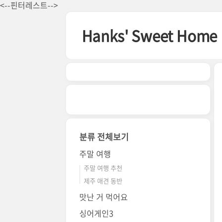
본문 바로가기
<--핀터레스트-->
Hanks' Sweet Home
분류 전체보기
주말 여행
주말 여행 추천
제주 애견 동반
맛난 거 먹어요
싱어게인3