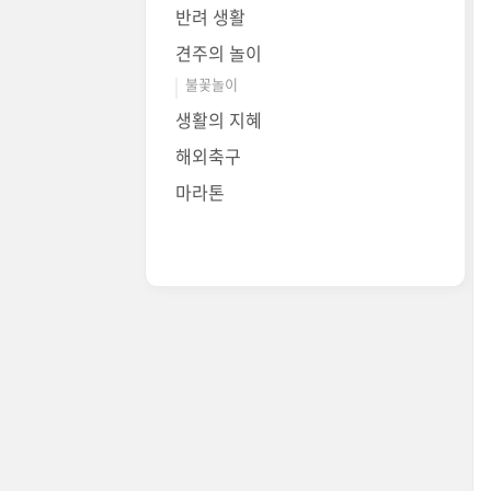
반려 생활
견주의 놀이
불꽃놀이
생활의 지혜
해외축구
마라톤