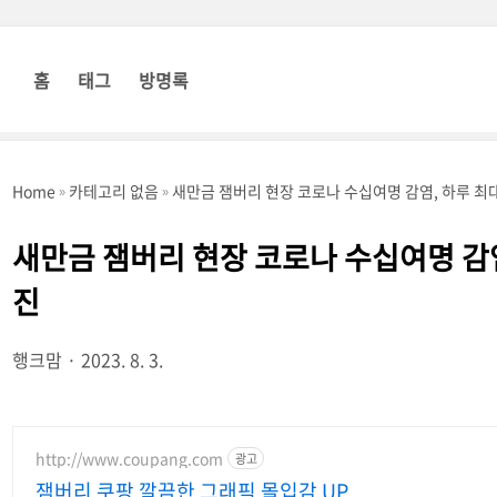
홈
태그
방명록
Home
카테고리 없음
새만금 잼버리 현장 코로나 수십여명 감염, 하루 최
새만금 잼버리 현장 코로나 수십여명 감염
진
행크맘
2023. 8. 3.
http://www.coupang.com
광고
잼버리 쿠팡 깔끔한 그래픽 몰입감 UP