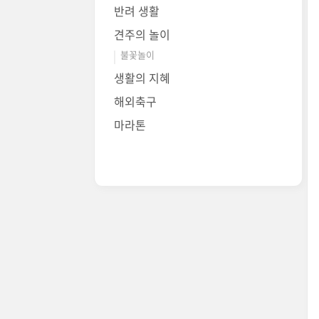
반려 생활
견주의 놀이
불꽃놀이
생활의 지혜
해외축구
마라톤