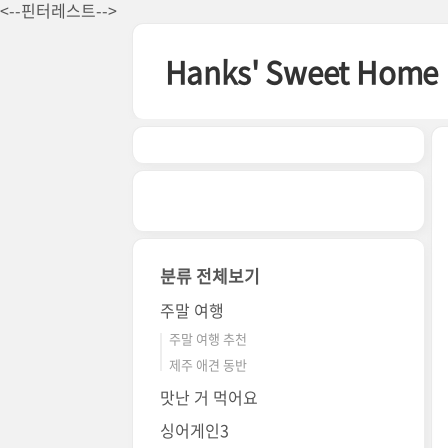
본문 바로가기
<--핀터레스트-->
Hanks' Sweet Home
분류 전체보기
주말 여행
주말 여행 추천
제주 애견 동반
맛난 거 먹어요
싱어게인3