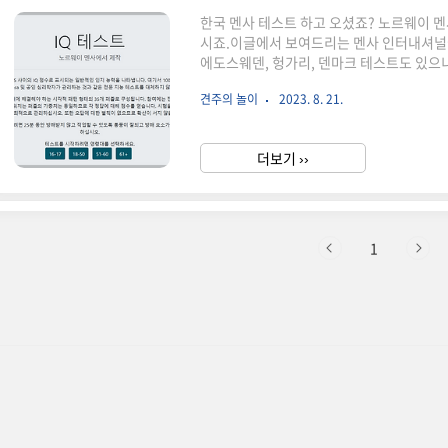
한국 멘사 테스트 하고 오셨죠? 노르웨이 멘
시죠.이글에서 보여드리는 멘사 인터내셔널에
에도스웨덴, 헝가리, 덴마크 테스트도 있으
쉬웠던 것 같습니다. (본문 하단 참고) 
견주의 놀이
2023. 8. 21.
점수가 좀 높게 나오는 듯하네요. 아래 해
보실 수 있습니다.파이팅! IQ Test Made by 
anonymous! We collect anonymised IQ t
더보기 ››
1