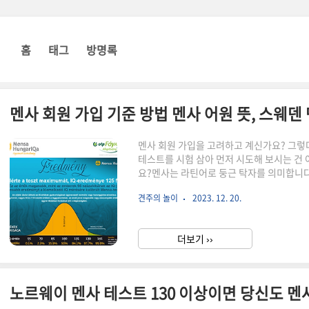
홈
태그
방명록
멘사 회원 가입 기준 방법 멘사 어원 뜻, 스웨덴
멘사 회원 가입을 고려하고 계신가요? 그렇
테스트를 시험 삼아 먼저 시도해 보시는 건
요?멘사는 라틴어로 둥근 탁자를 의미합니다
는 모습을 연상해보세요. 왜 이 단체가 멘
견주의 놀이
2023. 12. 20.
1946년 영국에서 롤랜드 베릴과 랜슬롯 
표준편차 24 기준, IQ 최소 148 이상을 
증명과 육성, 지성의 본질 및 이용에 관한 
더보기 ››
경을 제공합니다. 멘사 테스트는 언어, 수리, 
노르웨이 멘사 테스트 130 이상이면 당신도 멘