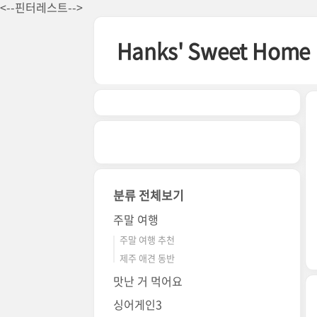
본문 바로가기
<--핀터레스트-->
Hanks' Sweet Home
분류 전체보기
주말 여행
주말 여행 추천
제주 애견 동반
맛난 거 먹어요
싱어게인3