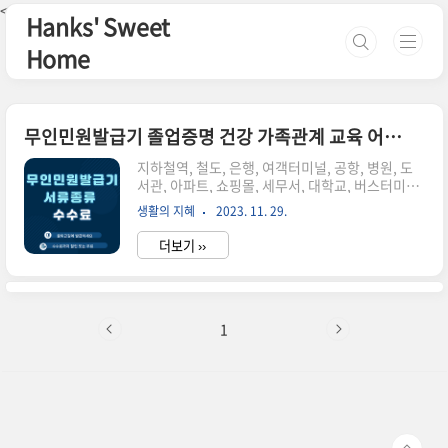
본문 바로가기
<--핀터레스트-->
Hanks' Sweet
Home
무인민원발급기 졸업증명 건강 가족관계 교육 어선원부 국세청 건강 고용 산재 보험 여권 국민연금 민원서류 발급 수수료
지하철역, 철도, 은행, 여객터미널, 공항, 병원, 도
서관, 아파트, 쇼핑몰, 세무서, 대학교, 버스터미널
등 우리 주변 어디에나 있는 무인민원발급기에서
생활의 지혜
2023. 11. 29.
발급할 수 있는 민원서류 종류와 수수료에 대해 알
아보겠습니다. 졸업증명 건강 가족관계 교육 어선
더보기 ››
원부 국세청 건강 고용 산재 보험 여권 국민연금과
관련된 서류를 살펴보세요. 종류가 너무 많아서 2
개 글로 나눴습니다. 주민등록 건축물대장 등기부
등본 자동차등록 보건복지 병적증명서 취득세 지방
세 제적 등에 대한 무인발급기 발급 가능 서류 종류
1
와 수수료는 아래 페이지에서 확인해주세요. 기타
발급 가능 서류와 무인 민원발급기 설치 장소(위치)
그리고 정부 24 홈페이지로 연결됩니다. 도움이 되
셨기를 바랍니다. 처음에 알아두기가 힘들지, 한번
알게 되면 그 다음부터..