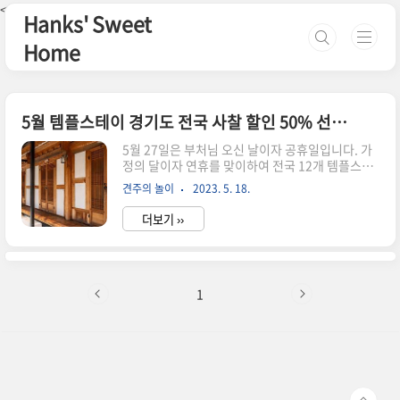
본문 바로가기
<--핀터레스트-->
Hanks' Sweet
Home
5월 템플스테이 경기도 전국 사찰 할인 50% 선착순 외국인
5월 27일은 부처님 오신 날이자 공휴일입니다. 가
정의 달이자 연휴를 맞이하여 전국 12개 템플스테
이 운영사찰에서 특별행사를 기획했다고 합니다.
견주의 놀이
2023. 5. 18.
공양도 하고, 아이들과 색다른 휴일을 보내보세요.
5월 석가탄신일 특별 프로그램 사찰명 프로그램명
더보기 ››
진행 프로그램 진행일자 참가 연령 비고 영평사 (세
종) "부처님오신날" 맞이 특별 템플스테이 사찰안
내 및 습의 / 부처님의 생애 이야기 / 스님과의 차담
및 명상 / 새벽 예불 등 5월22일~5월27일 전연령
대 특별할인 30,000원 대흥사 (해남) 땅끝, 새로운
1
출발을 대흥사에서 연꽃등 만들기 / 스님과 차담 /
북미륵암 산행 / 부처님오신날 법요식 5월26~ 27
일 (1박2일) 전연령대 구인사 (단양) 부처님오신날
특별 이벤트 “천상천하 유아독존” 108염주 만..