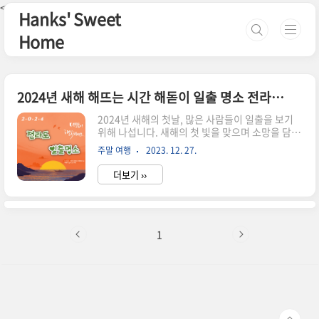
본문 바로가기
<--핀터레스트-->
Hanks' Sweet
Home
2024년 새해 해뜨는 시간 해돋이 일출 명소 전라도 여수 무안 해남 고흥 부안
2024년 새해의 첫날, 많은 사람들이 일출을 보기
위해 나섭니다. 새해의 첫 빛을 맞으며 소망을 담아
보는 것은 오랜 전통이자, 새로운 시작을 다짐하는
주말 여행
2023. 12. 27.
의미 있는 일입니다. 전라도 여수 무안 해남 고흥 부
안에 있는 유명 해돋이 명소에서 새해를 맞이하는
더보기 ››
모든 분들의 소망이 이루어지기를 진심으로 기도합
니다. 전라도 여수 무안 해남 고흥 부안에 있는 유명
해돋이 명소에서 새해를 맞이하는 모든 분들의 소
망이 이루어지기를 진심으로 기도합니다. 아직 어
디에서 해돋이를 맞이할지 못 정하셨다면 아래 전
1
국 명소에서 골라보세요. 해당 지역 카드를 누르면
그 지역 일출 명소 소개 페이지와 연결됩니다. 지역
별 일출 명소를 확인하세요. 서울 경기 ↑ 강원도
↑ 땅끝 해넘이 축제 ↑ 새해 복 많이 받으세요. 경
상도 충청도 전라도..