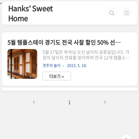
본문 바로가기
<--핀터레스트-->
Hanks' Sweet
Home
5월 템플스테이 경기도 전국 사찰 할인 50% 선착순 외국인
5월 27일은 부처님 오신 날이자 공휴일입니다. 가
정의 달이자 연휴를 맞이하여 전국 12개 템플스테
이 운영사찰에서 특별행사를 기획했다고 합니다.
견주의 놀이
2023. 5. 18.
공양도 하고, 아이들과 색다른 휴일을 보내보세요.
5월 석가탄신일 특별 프로그램 사찰명 프로그램명
더보기 ››
진행 프로그램 진행일자 참가 연령 비고 영평사 (세
종) "부처님오신날" 맞이 특별 템플스테이 사찰안
내 및 습의 / 부처님의 생애 이야기 / 스님과의 차담
및 명상 / 새벽 예불 등 5월22일~5월27일 전연령
대 특별할인 30,000원 대흥사 (해남) 땅끝, 새로운
1
출발을 대흥사에서 연꽃등 만들기 / 스님과 차담 /
북미륵암 산행 / 부처님오신날 법요식 5월26~ 27
일 (1박2일) 전연령대 구인사 (단양) 부처님오신날
특별 이벤트 “천상천하 유아독존” 108염주 만..