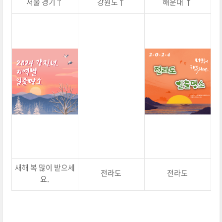
서울 경기↑
강원도↑
해운대 ↑
새해 복 많이 받으세
전라도
전라도
요.