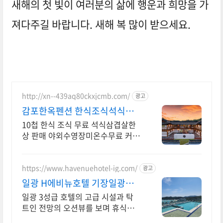
새해의 첫 빛이 여러분의 삶에 행운과 희망을 가
져다주길 바랍니다. 새해 복 많이 받으세요.
http://xn--439aq80ckxjcmb.com/
광고
감포한옥펜션 한식조식석식펜
션 실내 석식 바베큐세트
10첩 한식 조식 무료 석식삼겹살한
상 판매 야외수영장미온수무료 커피
머신기 안마의자 10첩 한식조식무료
와 석식 삼겹살한상 등 편의시설을
갖춘 감포한옥펜션 입니다.
https://www.havenuehotel-ig.com/
광고
일광 H에비뉴호텔 기장일광점
루프탑 인피니티 풀(하절기)
일광 3성급 호텔의 고급 시설과 탁
트인 전망의 오션뷰를 보며 휴식을
취해보세요.