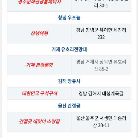
경주문화관광홈페이지
리 30-1
창녕 우포늪
경남 창녕군 유어면 세진리
창녕여행
232
거제 유호리전망대
경남 거제시 장목면 유호리
거제 관광문화
산 85-2
김해 장유사
대한민국 구석구석
경남 김해시 대청계곡길
울산 간절곶
울산 울주군 서생면 대송리
간절곶 해맞이 소망길
산 30-11