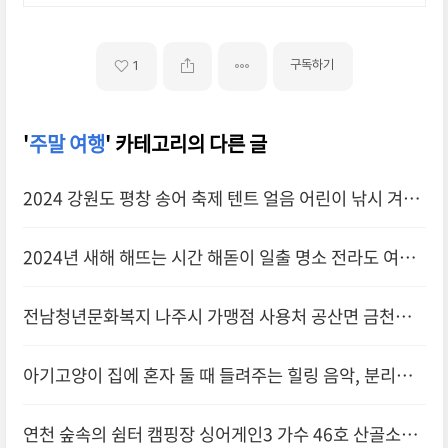
구독하기
1
'
주말 여행
' 카테고리의 다른 글
2024 강원도 평창 송어 축제 텐트 얼음 어린이 낚시 겨울
축제 입장료 예약 주차장 회뜨는 비용
2024년 새해 해뜨는 시간 해돋이 일출 명소 전라도 여수
무안 해남 고흥 부안
전남청년문화복지 나주시 가맹점 사용처 공산면 금천면
금남동 남평읍 서점 학원 문구 당구장
아기고양이 집에 혼자 둘 때 들려주는 힐링 음악, 분리불
안 증상 퇴치 음악
연천 숲속의 쉼터 캠핑장 싱어게인3 가수 46호 산골소녀