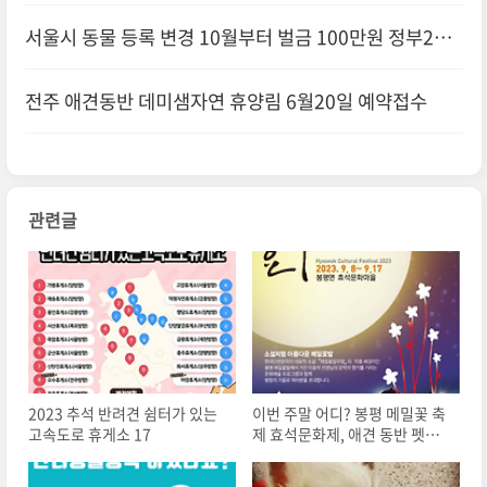
정보변경 하는 법 최초발급
서울시 동물 등록 변경 10월부터 벌금 100만원 정부24
신청방법
전주 애견동반 데미샘자연 휴양림 6월20일 예약접수
관련글
2023 추석 반려견 쉼터가 있는
이번 주말 어디? 봉평 메밀꽃 축
고속도로 휴게소 17
제 효석문화제, 애견 동반 펫팸
족 휘닉스 평창 리조트