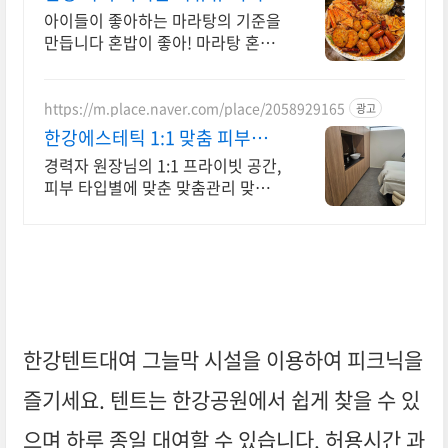
외식,데이트에 강추
아이들이 좋아하는 마라탕의 기준을
만듭니다 혼밥이 좋아! 마라탕 혼밥
의 정석
https://m.place.naver.com/place/2058929165
광고
한강에스테틱 1:1 맞춤 피부관리
전문점
경력자 원장님의 1:1 프라이빗 공간,
피부 타입별에 맞춘 맞춤관리 맞춤
피부관리와 바디 아로마 관리를 통해
최상의 컨디션을 만들어 드립니다
한강텐트대여 그늘막 시설을 이용하여 피크닉을
즐기세요. 텐트는 한강공원에서 쉽게 찾을 수 있
으며 하루 종일 대여할 수 있습니다. 허용시간 과