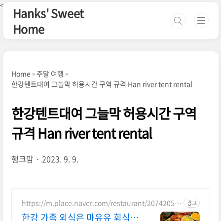
본문 바로가기
<--핀터레스트-->
Hanks' Sweet
Home
Home
주말 여행
한강텐트대여 그늘막 허용시간 구역 규격 Han river tent rental
한강텐트대여 그늘막 허용시간 구역
규격 Han river tent rental
행크맘
2023. 9. 9.
https://m.place.naver.com/restaurant/20742053
광고
69
한강 가족 외식은 마유유 회식,