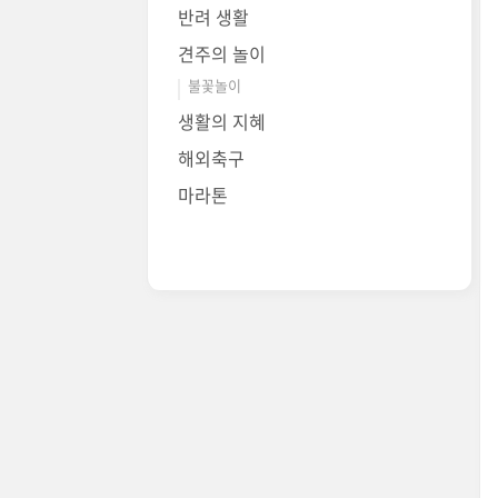
반려 생활
견주의 놀이
불꽃놀이
생활의 지혜
해외축구
마라톤