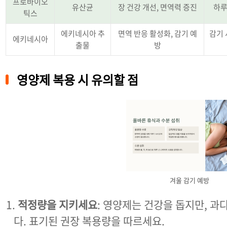
프로바이오
유산균
장 건강 개선, 면역력 증진
하루
틱스
에키네시아 추
면역 반응 활성화, 감기 예
감기
에키네시아
출물
방
영양제 복용 시 유의할 점
겨울 감기 예방
적정량을 지키세요
: 영양제는 건강을 돕지만, 과
다. 표기된 권장 복용량을 따르세요.