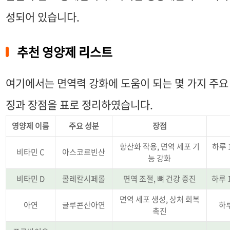
성되어 있습니다.
추천 영양제 리스트
여기에서는 면역력 강화에 도움이 되는 몇 가지 주요
징과 장점을 표로 정리하였습니다.
영양제 이름
주요 성분
장점
항산화 작용, 면역 세포 기
하루 
비타민 C
아스코르빈산
능 강화
비타민 D
콜레칼시페롤
면역 조절, 뼈 건강 증진
하루 
면역 세포 생성, 상처 회복
아연
글루콘산아연
하루
촉진