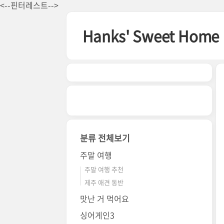
본문 바로가기
<--핀터레스트-->
Hanks' Sweet Home
분류 전체보기
주말 여행
주말 여행 추천
제주 애견 동반
맛난 거 먹어요
싱어게인3