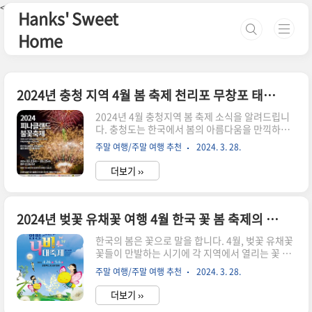
본문 바로가기
<--핀터레스트-->
Hanks' Sweet
Home
2024년 충청 지역 4월 봄 축제 천리포 무창포 태안 튤립 축제 목련 축제
2024년 4월 충청지역 봄 축제 소식을 알려드립니
다. 충청도는 한국에서 봄의 아름다움을 만끽하기
에 완벽한 장소입니다. 이 지역의 도시와 시골은 봄
주말 여행/주말 여행 추천
2024. 3. 28.
이 되면 화사한 꽃으로 뒤덮이며, 천리포와 무창포
에서의 경험은 당신에게 잊지 못할 추억을 선사할
더보기 ››
것입니다. 주말 여행지 추천 및 주말여행 1박 2일
역시 추천드립니다. 2024년 4월 충청지역 봄 축제
청주의 벚꽃부터 세종의 봄꽃 축제까지, 충청지역
은 다양한 꽃 축제로 여러분을 맞이합니다. 각 축제
2024년 벚꽃 유채꽃 여행 4월 한국 꽃 봄 축제의 모든 것
의 특색과 볼거리, 그리고 축제를 방문할 때 알아두
한국의 봄은 꽃으로 말을 합니다. 4월, 벚꽃 유채꽃
면 좋은 정보들을 소개함으로써, 충청지역의 봄을
꽃들이 만발하는 시기에 각 지역에서 열리는 꽃 축
가장 아름답게 즐길 수 있는 방법을 알려드립니다.
제로 여행 어떠세요? 서울의 여의도부터 제주의 왕
청주 벚꽃 축제에서는 아름다운 벚꽃 길을 걸으며
주말 여행/주말 여행 추천
2024. 3. 28.
벚꽃 축제까지, 봄의 시작을 알리는 한국 꽃 축제의
봄의 정취를 느낄 수 있고, 대청호 벚꽃 마라톤 대회
모든 것 - 한 장의 표에 담았습니다. 각 축제의 매력
는 봄날의 활기를 ..
더보기 ››
과 함께 방문 팁을 소개하여, 봄을 만끽할 수 있는