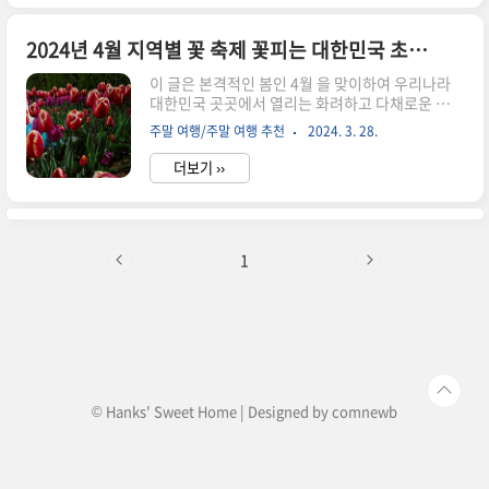
완벽한 가이드를 제공합니다. 아래 표에서 20년
후, 당신의 2024년 봄을 추억하게 해 줄 매력적인
그곳을 선택해보세요. 주말 여행지 추천 실시간 벚
2024년 4월 지역별 꽃 축제 꽃피는 대한민국 초간편 완벽 가이드
꽃 개화도 보러가기 일정은 해당 홈페이지에서 꼭
이 글은 본격적인 봄인 4월 을 맞이하여 우리나라
확인해주세요. 변동될 수 있습니다. 가이드 여행 역
대한민국 곳곳에서 열리는 화려하고 다채로운 지역
시 추천 드립니다. 4월 한국 꽃 축제의 모든 것 지역
별 꽃 축제 (feat 쭈꾸미 등 해산물)들을 소개하기
명(충청권 수도권 영남권 호남권 등)을 탭하면 해당
주말 여행/주말 여행 추천
2024. 3. 28.
위해 마련되었습니다. 당신은 이 글 하나로 대한민
지역 축제zip 으로 연결됩니다. 지역 축제 일정 ..
국 곳곳의 꽃 축제를 찾아 헤매는 시간을 절약힐 수
더보기 ››
있습니다. 지금 바로 당신의 발길을 이끌 최고의 꽃
축제로 안내해 드립니다. 4월 수도권 축제👆️ 4월 충
청권 축제👆️ 4월 영남권 축제👆️ 4월 호남권 축제👆️
4월 강원권 축제👆️ 4월 제주권 축제👆️ '꽃으로 쓰는
여행'은 가장 아름다운 봄날의 순간을 선사하기 위
1
한 당신의 가이드북이 될 것입니다. 가까운 여행사
문의도 추천드려요. 봄의 전령사: 4월 지역별 꽃 축
제 안내 봄이 오면, 우리나라 곳곳에서 화려하게 꽃
을 피워내는 축제가 시작됩니다. 4월, ..
© Hanks' Sweet Home | Designed by
comnewb