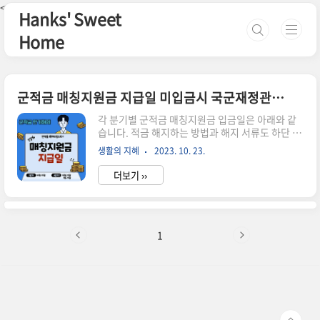
본문 바로가기
<--핀터레스트-->
Hanks' Sweet
Home
군적금 매칭지원금 지급일 미입금시 국군재정관리단 전화번호 문의
각 분기별 군적금 매칭지원금 입금일은 아래와 같
습니다. 적금 해지하는 방법과 해지 서류도 하단 다
른 글에서 상세히 알아보겠습니다. 미입금시, 아래
생활의 지혜
2023. 10. 23.
국군재정관리단 전화번호로 문의하세요. 매칭지원
금 지급방법 만기해지 준비서류 발급 방법 군적금
더보기 ››
이란? 만기 지급일 더보기 적금 해지일 1~3월 4~6
월 7~9월 10~11월 12월 지급일 4월25일 7월25
일 10월25일 12월25일 1월25일 ] 문의처 은행 영
업시간이 끝날 때까지 입금이 되지 않았다면 아래
번호로 문의하세요. 국군재정관리단 번호를 누르
1
시면 바로 연결됩니다. 국군재정관리단 ☎ 02-
3146-6123 ☎ 02-3146-6125 만기 해지 일정 관
련 주의사항 단, 매칭지원금은 반드시 만기 때까지
유지해야며 중도 해지할 경우 받을 수 없습니다 만
기 해..