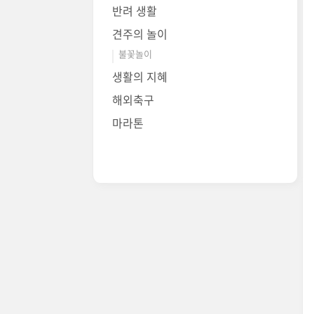
반려 생활
견주의 놀이
불꽃놀이
생활의 지혜
해외축구
마라톤