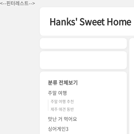
본문 바로가기
<--핀터레스트-->
Hanks' Sweet Home
분류 전체보기
주말 여행
주말 여행 추천
제주 애견 동반
맛난 거 먹어요
싱어게인3